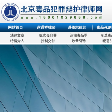
网站首页
谢通祥律师
谢修志律师
毒品死刑
法律文章
贩卖毒品罪
运输毒品罪
制造毒
特情介入
控制交付
数量引诱
犯意