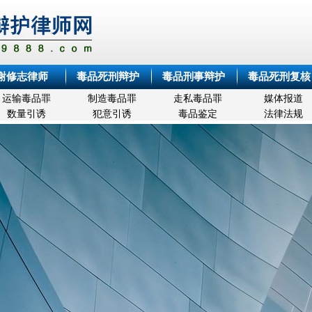
谢修志律师
毒品死刑辩护
毒品刑事辩护
毒品死刑复核
运输毒品罪
制造毒品罪
走私毒品罪
媒体报道
数量引诱
犯意引诱
毒品鉴定
法律法规