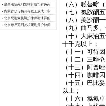
（六）哌替啶（
最高法院死刑复核阶段75岁免死
（七）氯胺酮五
内蒙古获母捐肾毒贩王成成二审
北京死刑复核辩护律师谢通祥的
（八）美沙酮一
北京毒品死刑复核死刑辩护律师
（九）曲马多、
（十）大麻油五
十千克以上；
（十一）可待因
（十二）三唑仑
（十三）阿普唑
（十四）咖啡因
（十五）巴比妥
以上；
（十六）氯氮卓