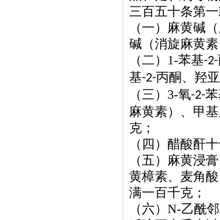
三百五十条第一
（一）麻黄碱（
碱（消旋麻黄素
（二）
1-
苯基
-2-
基
丙酮、羟
-2-
（三）
3-
氧
苯
-2-
麻黄素）、甲基
克；
（四）醋酸酐十
（五）麻黄浸膏
黄樟素、麦角酸
满一百千克；
（六）
N-
乙酰邻