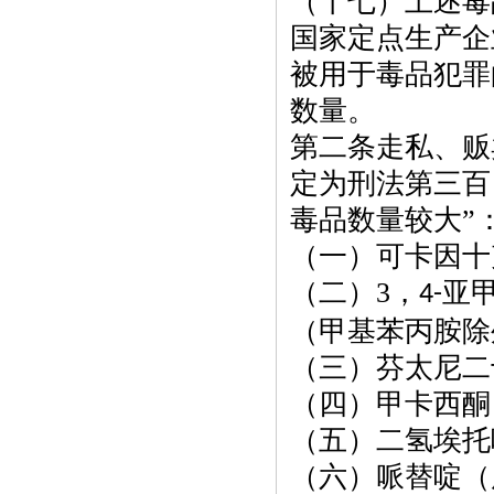
（十七）上述毒
国家定点生产企
被用于毒品犯罪
数量。
第二条走私、贩
定为刑法第三百
毒品数量较大”
（一）可卡因十
（二）
3
，
亚
4-
（甲基苯丙胺除
（三）芬太尼二
（四）甲卡西酮
（五）二氢埃托
（六）哌替啶（