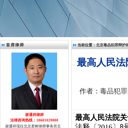
首席律师
当前位置：
北京毒品犯罪辩护
最高人民法
作者：
毒品犯罪
谢通祥律师
最高人民法院关
法律咨询热线：18601029888
法释〔
2016
〕
谢通祥现任北京君树律师事务所主
8