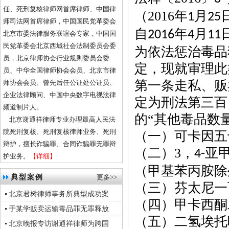
任、死刑复核律师网首席律师、中国律
（
2016
年
月
1
25
师司法网首席律师，中国国民党革委会
自
年
月
2016
4
11
北京市委法律服务联谊会专家，中国国
民党革委会北京西城社会法制委员会委
为依法惩治毒品
员，北京律师协会行业规则委员会委
定，现就审理此
员、中华全国律师协会会员、北京市律
第一条走私、贩
师协会会员、曾先后任公证处公证员、
企业法律顾问、中国中央数字电视法律
定为刑法第三百
频道制片人。
的
“其他毒品数
北京谢通祥律师专业办理最高人民法
院死刑复核、死刑复核律师业务、死刑
（一）可卡因五
辩护，擅长诈骗罪、合同诈骗罪无罪辩
（二）
3
，
亚
4-
护业务。
【详细】
（甲基苯丙胺除
典型案例
更多>>
（三）芬太尼一
北京君树律师事务所典型成功案
（四）甲卡西酮
于某学贩卖运输毒品罪无罪释放
（五）二氢埃托
北京晚报专访谢通祥律师为跨国