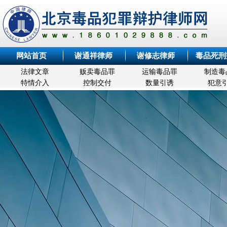
网站首页
谢通祥律师
谢修志律师
毒品死刑
法律文章
贩卖毒品罪
运输毒品罪
制造毒
特情介入
控制交付
数量引诱
犯意