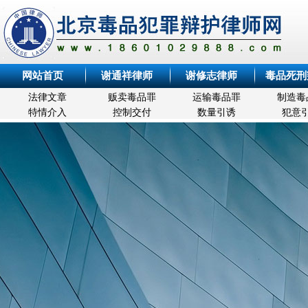
网站首页
谢通祥律师
谢修志律师
毒品死刑
法律文章
贩卖毒品罪
运输毒品罪
制造毒
特情介入
控制交付
数量引诱
犯意