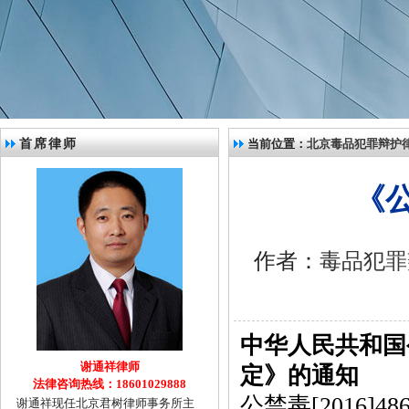
首席律师
当前位置：
北京毒品犯罪辩护
《
作者：
毒品犯罪
中华人民共和国
谢通祥律师
定》的通知
法律咨询热线：18601029888
公禁毒
[2016]48
谢通祥现任北京君树律师事务所主