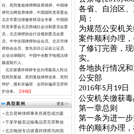
任、死刑复核律师网首席律师、中国律
各省、自治区、
师司法网首席律师，中国国民党革委会
局：
北京市委法律服务联谊会专家，中国国
为规范公安机关
民党革委会北京西城社会法制委员会委
员，北京律师协会行业规则委员会委
案件顺利办理，
员、中华全国律师协会会员、北京市律
了修订完善，现
师协会会员、曾先后任公证处公证员、
企业法律顾问、中国中央数字电视法律
实。
频道制片人。
各地执行情况和
北京谢通祥律师专业办理最高人民法
公安部
院死刑复核、死刑复核律师业务、死刑
辩护，擅长诈骗罪、合同诈骗罪无罪辩
2016
年
月
日
5
19
护业务。
【详细】
公安机关缴获毒
典型案例
更多>>
第一章总则
北京君树律师事务所典型成功案
第一条为进一步
于某学贩卖运输毒品罪无罪释放
件的顺利办理，
北京晚报专访谢通祥律师为跨国