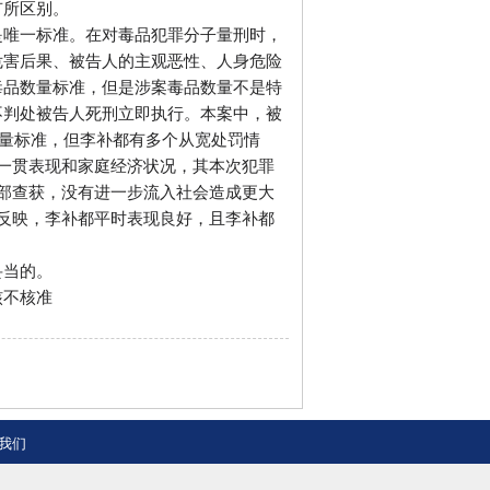
有所区别。
是唯一标准。在对毒品犯罪分子量刑时，
危害后果、被告人的主观恶性、人身危险
毒品数量标准，但是涉案毒品数量不是特
不判处被告人死刑立即执行。本案中，被
数量标准，但李补都有多个从宽处罚情
一贯表现和家庭经济状况，其本次犯罪
部查获，没有进一步流入社会造成更大
反映，李补都平时表现良好，且李补都
妥当的。
核不核准
我们