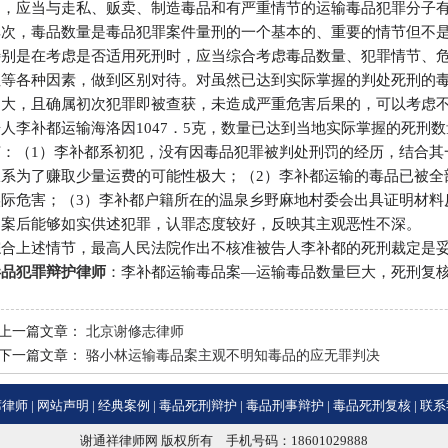
刑，应当与走私、贩卖、制造毒品和有严重情节的运输毒品犯罪分子
其次，毒品数量是毒品犯罪案件量刑的一个基本的、重要的情节但不
特别是在考虑是否适用死刑时，应当综合考虑毒品数量、犯罪情节、
性等各种因素，做到区别对待。对虽然已达到实际掌握的判处死刑的
别大，且确属初次犯罪即被查获，未造成严重危害后果的，可以考虑
告人李补都运输海洛因1047．5克，数量已达到当地实际掌握的死刑
节：（1）李补都系初犯，没有因毒品犯罪被判处刑罚的经历，结合其
仅系为了赚取少量运费的可能性极大；（2）李补都运输的毒品已被全
实际危害；（3）李补都户籍所在的温泉乡野麻地村委会出具证明材料
归案后能够如实供述犯罪，认罪态度较好，反映其主观恶性不深。
综合上述情节，最高人民法院作出不核准被告人李补都的死刑裁定是
毒品犯罪辩护律师
：李补都运输毒品案—运输毒品数量巨大，死刑复
上一篇文章：
北京谢修志律师
下一篇文章：
骆小林运输毒品案主观不明知毒品的应无罪判决
席律师
|
网站声明
|
经典案例
|
毒品死刑辩护
|
毒品刑事辩护
|
毒品死刑复核
|
联系
谢通祥律师网 版权所有 手机号码：18601029888