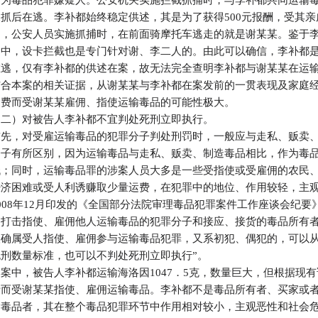
定为毒品犯罪嫌疑人。公安机关实施拦截抓捕时，与李补都共同运输
被抓后在逃。李补都始终稳定供述，其是为了获得500元报酬，受其
品，公安人员实施抓捕时，在前面骑摩托车逃走的就是谢某某。鉴于
之中，设卡拦截也是专门针对谢、李二人的。由此可以确信，李补都
在逃，仅有李补都的供述在案，故无法完全查明李补都与谢某某在运
结合本案的相关证据，从谢某某与李补都在案发前的一贯表现及家庭
运费而受谢某某雇佣、指使运输毒品的可能性极大。
（二）对被告人李补都不宜判处死刑立即执行。
首先，对受雇运输毒品的犯罪分子判处刑罚时，一般应与走私、贩卖
分子有所区别，因为运输毒品与走私、贩卖、制造毒品相比，作为毒
低；同时，运输毒品罪的涉案人员大多是一些受指使或受雇佣的农民
经济困难或受人利诱赚取少量运费，在犯罪中的地位、作用较轻，主
2008年12月印发的《全国部分法院审理毒品犯罪案件工作座谈会纪
点打击指使、雇佣他人运输毒品的犯罪分子和接应、接货的毒品所有者
人确属受人指使、雇佣参与运输毒品犯罪，又系初犯、偶犯的，可以
死刑数量标准，也可以不判处死刑立即执行”。
本案中，被告人李补都运输海洛因1047．5克，数量巨大，但根据现
费而受谢某某指使、雇佣运输毒品。李补都不是毒品所有者、买家或
输毒品者，其在整个毒品犯罪环节中作用相对较小，主观恶性和社会