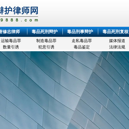
谢修志律师
毒品死刑辩护
毒品刑事辩护
毒品死刑复核
运输毒品罪
制造毒品罪
走私毒品罪
媒体报道
数量引诱
犯意引诱
毒品鉴定
法律法规