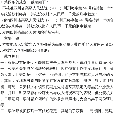
定》第四条的规定，裁定如下：
1．不核准四川省高级人民法院（2008）川刑终字第246号维持第一
剥夺政治权利终身，并处没收财产人民币一千元的刑事裁定；
2．撤销四川省高级人民法院（2008）川刑终字第246号维持第一审
夺政治权利终身，并处没收财产人民币一千元的刑事裁定；
3．发同四川省高级人民法院重新审判。
二、主要问题
1．本案能否认定被告人李补都系为获取少量运费而受他人雇佣运输毒
2．对被告人李补都应如何量刑?
三、裁判规则
（一）根据现有证据，不能排除被告人李补都系为赚取少量运费而受
第一，公安机关出具的抓获经过表明，因在侦查工作中发现家住四川
行为反常，且盖新房、下馆子、抽好烟，经济支出与其本人及当地的
控。其间，发现李补都与谢某某在案发前接触频繁、形迹可疑，遂怀
可能。可见，公安机关在侦查初期是先将谢某某锁定为毒品犯罪嫌疑
补都，并且，谢某某存在经济支出与收入情况不符的表现，但公安机
现。二审期间，李补都户籍所在的温泉乡野麻地村委会出具了两份证
运毒。
第二，李补都被抓获后一直供述稳定，其是为了获得500元报酬，受