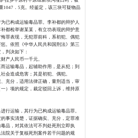
县格萨拉乡平原村平原组新坝沟垭口时，被
1047．5克。经鉴定，该三块可疑物品
行为已构成运输毒品罪。李补都的辩护人
李补都检举谢某某，有立功表现的辩护意
有悔罪表现，无犯罪前科，系初犯、偶犯
严惩。依照《中华人民共和国刑法》第三
定，判决如下：
收财产人民币一千元。
某而运输毒品，起辅助作用，是从犯；到
入社会造成危害；其是初犯、偶犯。
实、充分，适用法律正确，量刑适当，审
（一）项的规定，裁定驳回上诉，维持原
具进行运输，其行为已构成运输毒品罪。
定的事实清楚，证据确实、充分，定罪准
输毒品，对其依法可不判处死刑立即执
民法院关于复核死刑案件若干问题的规