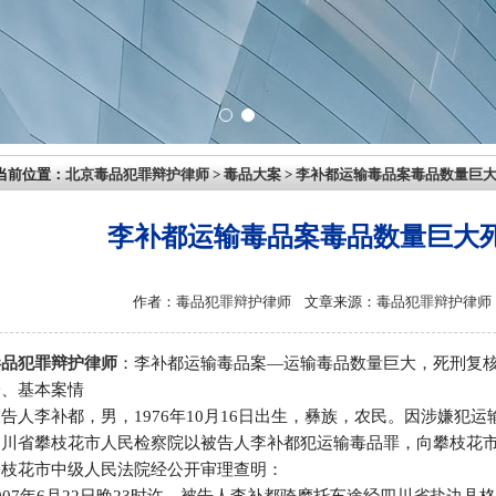
当前位置：
北京毒品犯罪辩护律师
>
毒品大案
>
李补都运输毒品案毒品数量巨
李补都运输毒品案毒品数量巨大
作者：
毒品犯罪辩护律师
文章来源：
毒品犯罪辩护律师
毒品犯罪辩护律师
：李补都运输毒品案—运输毒品数量巨大，死刑复
一、基本案情
告人李补都，男，1976年10月16日出生，彝族，农民。因涉嫌犯运输
四川省攀枝花市人民检察院以被告人李补都犯运输毒品罪，向攀枝花
攀枝花市中级人民法院经公开审理查明：