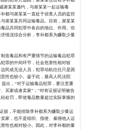
毒品的犯罪人逃跑，谢某某也恰在李补都
亲戚谢某某邀约，与谢某某一起运输毒
李补都与谢某某一直处于侦查人员的监控
是与谢某某共同运输毒品。目前，谢某某
输毒品共同犯罪中各自的地位、作用。但
经济情况综合分析，李补都系为赚取少量
、制造毒品和有严重情节的运输毒品犯罪
品犯罪的中间环节，社会危害性相对较
、边民或无业人员，犯罪动机往往只是因
观恶性也较小。鉴于此，最高人民法院
要》提出，“对于运输毒品犯罪，要注意重
、买家或者卖家”；“对有证据证明被告
从轻处罚，即使毒品数量超过实际掌握的
有证据，不能排除李补都系为赚取少量运
者卖家，也不是组织、指使、雇佣他人运
危害性也相对较小。因此，对李补都的量