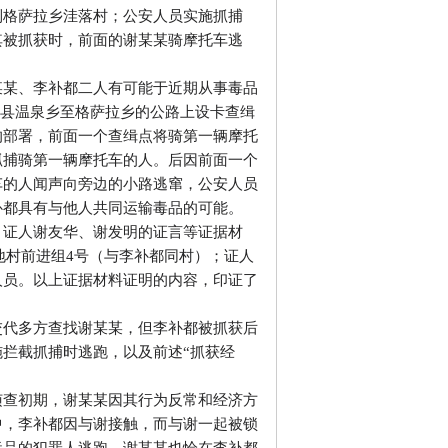
到格萨拉乡洼落村；公安人员实施抓捕
其被抓获时，前面的谢某某骑摩托车逃
某某、李补都二人有可能于近期从事毒品
盐边县温泉乡至格萨拉乡的公路上设卡查缉
的部署，前面一个查缉点将骑第一辆摩托
抓捕骑第一辆摩托车的人。后因前面一个
车的人闻声向旁边的小路逃窜，公安人员
补都具有与他人共同运输毒品的可能。
、证人谢友华、谢发明的证言等证据材
麻地村前进组4号（与李补都同村）；证人
人员。以上证据材料证明的内容，印证了
交代多方查找谢某某，但李补都被抓获后
拦截抓捕时逃跑，以及前述“抓获经
侦查初期，谢某某因其行为反常和经济方
中，李补都因与谢接触，而与谢一起被锁