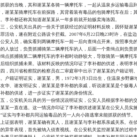
被抓获的当晚，其和谢某某各骑一辆摩托车，一起从温泉乡运输毒品
时，谢某某骑摩托车在前探路，其背着装有毒品的包骑摩托车在后；
走。李补都还称其知道谢某某从一年多前就开始贩卖海洛因。
第三，公安机关出具的一份关于抓获经过的证明材料反映，因怀疑谢
犯罪活动，遂在附近公路设卡拦截。2007年6月22日晚23时许，在
的公安人员，确实看到两辆摩托车一前一后向查缉点开来。按照事先
车的人放过，负责抓捕骑第二辆摩托车的人，后面一个查缉点则负责
查缉点抓捕骑第二辆摩托车的李补都时动静较大，导致骑第一辆摩托
随后组织抓捕未果。该材料反映的情况印证了李补都的供述，表明李
第四，四川省检察院的检察员在二审庭审中出示了谢某某的户籍证明
料。户籍证明证实，谢某某，男，1972年3月3日出生，住温泉乡野
谢友华、谢发明证实，谢某某是李补都的亲戚，听说谢某某是个贩毒
李补都的供述，进一步证实了谢某某的身份情况。
第五，公安机关出具的另一份情况说明证实，公安人员根据李补都的
谢某某一直在逃。这一情况亦印证了李补都供述谢某某在公安人员实施
过”证实与李补都共同运输毒品的另一人向小路逃窜未能抓获的情节。
以上证据表明，谢某某确有其人，且谢某某与李补都系亲戚关系。在
面的异常表现，首先被纳入侦查视线。在公安机关监控谢某某的过程