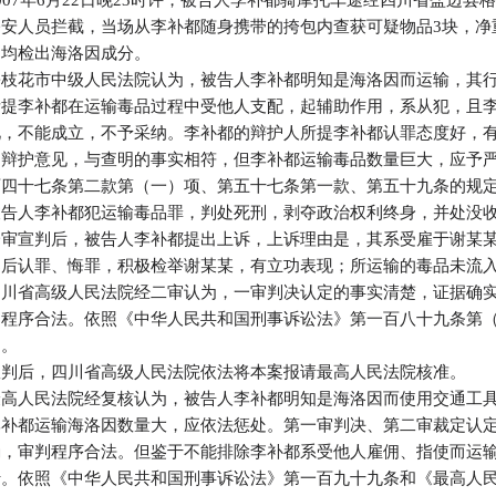
2007年6月22日晚23时许，被告人李补都骑摩托车途经四川省盐边
公安人员拦截，当场从李补都随身携带的挎包内查获可疑物品3块，净重
中均检出海洛因成分。
攀枝花市中级人民法院认为，被告人李补都明知是海洛因而运输，其
所提李补都在运输毒品过程中受他人支配，起辅助作用，系从犯，且
见，不能成立，不予采纳。李补都的辩护人所提李补都认罪态度好，
的辩护意见，与查明的事实相符，但李补都运输毒品数量巨大，应予
百四十七条第二款第（一）项、第五十七条第一款、第五十九条的规
被告人李补都犯运输毒品罪，判处死刑，剥夺政治权利终身，并处没
一审宣判后，被告人李补都提出上诉，上诉理由是，其系受雇于谢某
案后认罪、悔罪，积极检举谢某某，有立功表现；所运输的毒品未流
四川省高级人民法院经二审认为，一审判决认定的事实清楚，证据确
判程序合法。依照《中华人民共和国刑事诉讼法》第一百八十九条第
判。
宣判后，四川省高级人民法院依法将本案报请最高人民法院核准。
最高人民法院经复核认为，被告人李补都明知是海洛因而使用交通工
李补都运输海洛因数量大，应依法惩处。第一审判决、第二审裁定认
确，审判程序合法。但鉴于不能排除李补都系受他人雇佣、指使而运
行。依照《中华人民共和国刑事诉讼法》第一百九十九条和《最高人